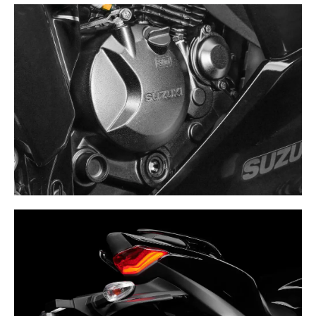
SUZUKI ECO PERFORMANCE (SEP)
Tecnología para un rendimiento de potencia de primera
clase sin comprometer la eficiencia del combustible.
Gracias al sistema SEP que ayuda a reducir las pérdidas
por fricción, optimiza el sistema de enfriado, alto ratio
de compresión, peso ligero y mejora en la combustión
SISTEMA DE LUCES LED
La luz LED trasera de la motocicleta no solo termina por