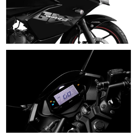
diseño delgado de la unidad del faro no solo
complementan el aspecto deportivo sino que también
ayudan a facilitar el manejo y ofrecen un campo de visión
largo y amplio desde su faro LED extremadamente
brillante.
TIMÓN DEPORTIVO CON TABLERO
DIGITAL
El manubrio de 3 piezas único en diseño, ayuda a tener
un mejor agarre y manejo ágil.Nuevo tablero con 13mm
de grosor lo que ayuda a facilitar el manejo sin
comprometer la visualización de la información.