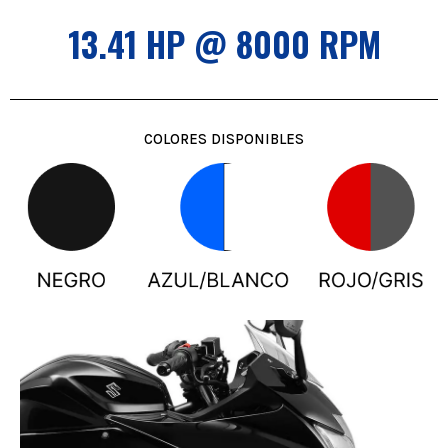
13.41 HP @ 8000 RPM
COLORES DISPONIBLES
DISEÑO SÚPER DEPORTIVO Y LED
El diseño futurista de los faros LED, marca una
impresión fuerte y agresiva. El tamaño compacto y el