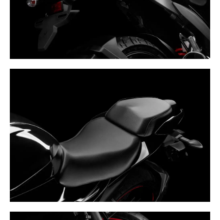
completar el diseño deportivo de la moto también ayuda
a mejorar la visibilidad para los usuarios que vienen
detrás.
ASIENTO DEPORTIVO
El diseño ha sido mejorado para adaptarse al carácter
deportivo de la moto. Esta configuración del asiento no
solo agrega el carácter dinámico a la apariencia de la
motocicleta, sino que también asegura un fácil acceso al
suelo al mejorar el área de contacto del asiento con la
parte interna del muslo.