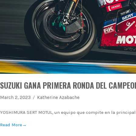
SUZUKI GANA PRIMERA RONDA DEL CAMPEON
March 2, 2023
Katherine Azabache
YOSHIMURA SERT MOTUL, un equipo que compite en la principal 
Read More
→