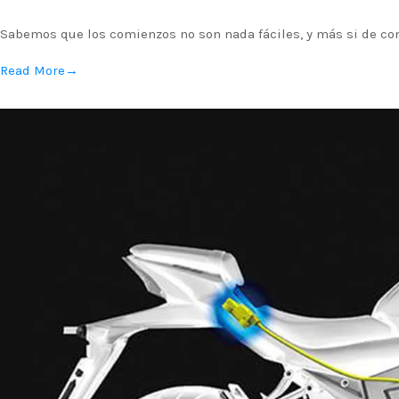
Sabemos que los comienzos no son nada fáciles, y más si de co
Read More
→